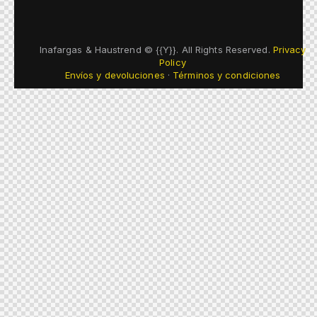
Inafargas & Haustrend © {{Y}}. All Rights Reserved.
Privacy
Policy
Envíos y devoluciones
·
Términos y condiciones